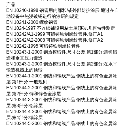
产品
EN 10240-1998
钢管用内部和
/
或外部防护涂层
.
通过在自
动设备中热浸镀锡进行的涂层的规定
EN 10241-2000
螺纹钢管
EN 1024-1997
不连续铺设用粘土屋顶砖
.
几何特性测定
EN 10242/A1-1999
可锻铸铁制螺纹管件
.
修正
A1
EN 10242/A2-2003
可锻铸铁制螺纹管件
.
修正
A2
EN 10242-1995
可锻铸铁制螺纹管件
EN 10243-1-2000
钢热模锻件
.
尺寸公差
.
第
1
部分
:
落锤锻
造和垂直压力锻造
EN 10243-2-2000
钢热模锻件
.
尺寸公差
.
第
2
部分
:
在水平
锻造机器上的顶锻
EN 10244-1-2001
钢线和钢线产品
.
钢线上的有色金属涂
层
.
第
1
部分
:
一般规则
EN 10244-2-2001
钢线和钢线产品
.
钢线上的有色金属涂
层
.
第
2
部分
:
锌和锌合金涂层
EN 10244-3-2001
钢线和钢线产品
.
钢线上的有色金属涂
层
.
第
3
部分
:
铝涂层
EN 10244-4-2001
钢线和钢线产品
.
钢线上的有色金属涂
层
.
第
4
部分
:
锡涂层
EN 10244-5-2001
钢线和钢线产品
.
钢线上的有色金属涂