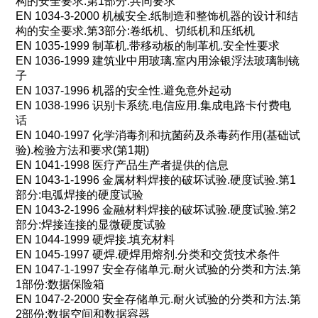
构的安全要求
.
第
1
部分
:
共同要求
EN 1034-3-2000
机械安全
.
纸制造和整饰机器的设计和结
构的安全要求
.
第
3
部分
:
卷纸机、切纸机和压纸机
EN 1035-1999
制革机
.
带移动板的制革机
.
安全性要求
EN 1036-1999
建筑业中用玻璃
.
室内用涂银浮法玻璃制镜
子
EN 1037-1996
机器的安全性
.
避免意外起动
EN 1038-1996
识别卡系统
.
电信应用
.
集成电路卡付费电
话
EN 1040-1997
化学消毒剂和抗菌药及杀毒药作用
(
基础试
验
).
检验方法和要求
(
第
1
期
)
EN 1041-1998
医疗产品生产者提供的信息
EN 1043-1-1996
金属材料焊接的破坏试验
.
硬度试验
.
第
1
部分
:
电弧焊接的硬度试验
EN 1043-2-1996
金融材料焊接的破坏试验
.
硬度试验
.
第
2
部分
:
焊接连接的显微硬度试验
EN 1044-1999
硬焊接
.
填充材料
EN 1045-1997
硬焊
.
硬焊用熔剂
.
分类和交货技术条件
EN 1047-1-1997
安全存储单元
.
耐火试验的分类和方法
.
第
1
部份
:
数据保险箱
EN 1047-2-2000
安全存储单元
.
耐火试验的分类和方法
.
第
2
部份
:
数据空间和数据容器