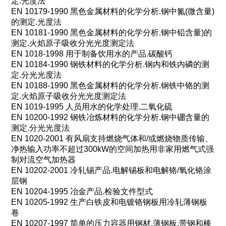
定
.
光度法
EN 10179-1990
黑色金属材料的化学分析
.
钢中氮
(
微含量
)
的测定
.
光度法
EN 10181-1990
黑色金属材料的化学分析
.
钢中铅含量
)
的
测定
.
火焰原子吸收分光光度测定法
EN 1018-1998
用于制备饮用水的产品
.
碳酸钙
EN 10184-1990
钢铁材料的化学分析
.
钢内和铁内磷的测
定
.
分光光度法
EN 10188-1990
黑色金属材料的化学分析
.
钢铁中铬的测
定
.
火焰原子吸收分光光度测定法
EN 1019-1995
人员用水的化学处理
.
二氧化硫
EN 10200-1992
钢铁冶炼材料的化学分析
.
钢中硼含量的
测定
.
分光光度法
EN 1020-2001
有风扇支持燃烧气体和
/
或燃烧物质传输、
净热输入功率不超过
300kW
的空间加热用非家用燃气式强
制对流空气加热器
EN 10202-2001
冷轧锡产品
.
电解锡板和电解铬
/
氧化铬涂
层钢
EN 10204-1995
冶金产品
.
检验文件型式
EN 10205-1992
生产白铁皮和电镀铬钢板用冷轧薄钢板
卷
EN 10207-1997
简单的压力容器用钢材
.
薄钢板
,
带钢和棒