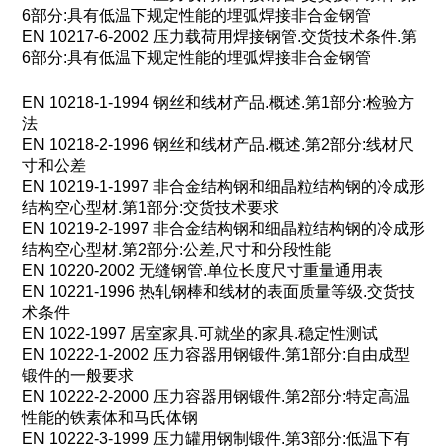
6
部分
:
具有低温下规定性能的埋弧焊接非合金钢管
EN 10217-6-2002
压力载荷用焊接钢管
.
交货技术条件
.
第
6
部分
:
具有低温下规定性能的埋弧焊接非合金钢管
EN 10218-1-1994
钢丝和线材产品
.
概述
.
第
1
部分
:
检验方
法
EN 10218-2-1996
钢丝和线材产品
.
概述
.
第
2
部分
:
线材尺
寸和公差
EN 10219-1-1997
非合金结构钢和细晶粒结构钢的冷成形
结构空心型材
.
第
1
部分
:
交货技术要求
EN 10219-2-1997
非合金结构钢和细晶粒结构钢的冷成形
结构空心型材
.
第
2
部分
:
公差
,
尺寸和分段性能
EN 10220-2002
无缝钢管
.
单位长度尺寸重量通用表
EN 10221-1996
热轧钢棒和线材的表面质量等级
.
交货技
术条件
EN 1022-1997
居室家具
.
可就坐的家具
.
稳定性测试
EN 10222-1-2002
压力容器用钢锻件
.
第
1
部分
:
自由成型
锻件的一般要求
EN 10222-2-2000
压力容器用钢锻件
.
第
2
部分
:
特定高温
性能的铁素体和马氏体钢
EN 10222-3-1999
压力罐用钢制锻件
.
第
3
部分
:
低温下有