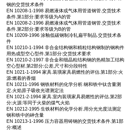
钢的交货技术条件
EN 10208-1-1998
易燃液体或气体用管道钢管
.
交货技术
条件
.
第
1
部分
:
要求等级为
A
的管
EN 10208-2-1996
易燃液体或气体用管道钢管
.
交货技术
条件
.
第
2
部分
:
要求等级为
B
的管
EN 10209-1996
涂釉低碳钢制冷轧扁平制品
.
交货技术条
件
EN 10210-1-1994
非合金结构钢和精粒结构钢制的钢构件
用热成型空心型件
.
第
1
部分
:
交货技术要求
EN 10210-2-1997
非合金和细晶粒结构钢的热精加工结构
空心型材
.
第
2
部分
:
公差
,
尺寸和分段特性
EN 1021-1-1994
家具
.
装璜家具易燃性的评估
.
第
1
部分
:
火
源
:
燃着的香烟
EN 10211-1996
钢铁材料的化学分析
.
钢和铁中钛含量测
定
.
火焰原子吸收光谱测定法
EN 1021-2-1994
家具
.
室内装璜家具易燃性的评估
.
第
2
部
分
:
火源
:
等同于火柴的煤气火焰
EN 10212-1995
生铁材料的化学分析
.
用分光光度法测定
钢和铁中的砷含量
EN 10213-1-1996
压力容器用铸钢的交货技术条件
.
第
1
部
分
:
概述