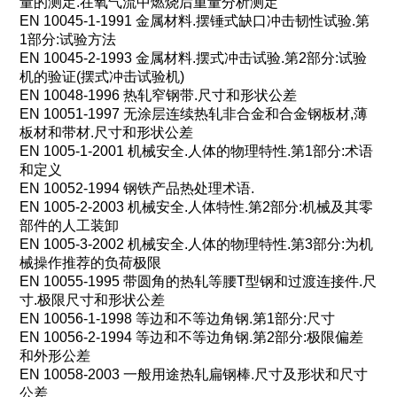
量的测定
.
在氧气流中燃烧后重量分析测定
EN 10045-1-1991
金属材料
.
摆锤式缺口冲击韧性试验
.
第
1
部分
:
试验方法
EN 10045-2-1993
金属材料
.
摆式冲击试验
.
第
2
部分
:
试验
机的验证
(
摆式冲击试验机
)
EN 10048-1996
热轧窄钢带
.
尺寸和形状公差
EN 10051-1997
无涂层连续热轧非合金和合金钢板材
,
薄
板材和带材
.
尺寸和形状公差
EN 1005-1-2001
机械安全
.
人体的物理特性
.
第
1
部分
:
术语
和定义
EN 10052-1994
钢铁产品热处理术语
.
EN 1005-2-2003
机械安全
.
人体特性
.
第
2
部分
:
机械及其零
部件的人工装卸
EN 1005-3-2002
机械安全
.
人体的物理特性
.
第
3
部分
:
为机
械操作推荐的负荷极限
EN 10055-1995
带圆角的热轧等腰
T
型钢和过渡连接件
.
尺
寸
.
极限尺寸和形状公差
EN 10056-1-1998
等边和不等边角钢
.
第
1
部分
:
尺寸
EN 10056-2-1994
等边和不等边角钢
.
第
2
部分
:
极限偏差
和外形公差
EN 10058-2003
一般用途热轧扁钢棒
.
尺寸及形状和尺寸
公差