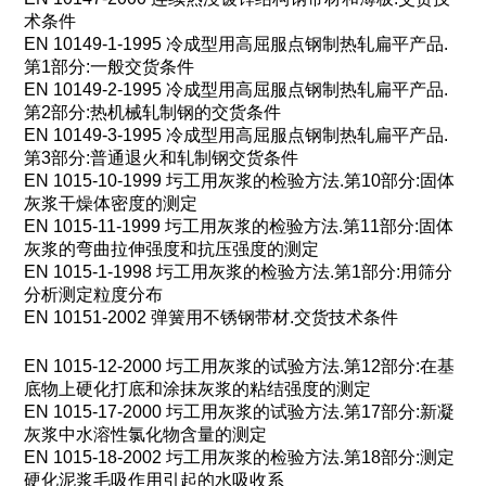
术条件
EN 10149-1-1995
冷成型用高屈服点钢制热轧扁平产品
.
第
1
部分
:
一般交货条件
EN 10149-2-1995
冷成型用高屈服点钢制热轧扁平产品
.
第
2
部分
:
热机械轧制钢的交货条件
EN 10149-3-1995
冷成型用高屈服点钢制热轧扁平产品
.
第
3
部分
:
普通退火和轧制钢交货条件
EN 1015-10-1999
圬工用灰浆的检验方法
.
第
10
部分
:
固体
灰浆干燥体密度的测定
EN 1015-11-1999
圬工用灰浆的检验方法
.
第
11
部分
:
固体
灰浆的弯曲拉伸强度和抗压强度的测定
EN 1015-1-1998
圬工用灰浆的检验方法
.
第
1
部分
:
用筛分
分析测定粒度分布
EN 10151-2002
弹簧用不锈钢带材
.
交货技术条件
EN 1015-12-2000
圬工用灰浆的试验方法
.
第
12
部分
:
在基
底物上硬化打底和涂抹灰浆的粘结强度的测定
EN 1015-17-2000
圬工用灰浆的试验方法
.
第
17
部分
:
新凝
灰浆中水溶性氯化物含量的测定
EN 1015-18-2002
圬工用灰浆的检验方法
.
第
18
部分
:
测定
硬化泥浆毛吸作用引起的水吸收系