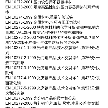
EN 10272-2001
压力设备用不锈钢棒材
EN 10273-2000
规定高温性能的压力容器用热轧可焊钢
棒
EN 10274-1999
金属材料
.
重量坠落试验
EN 10275-1999
金属材料
.
管环液压压力试验
EN 10276-1-2000
铁素体材料的化学分析
.
钢铁中氧的含
量测定
.
第
1
部分
:
氧测定用钢样品的抽样和制备
EN 10276-2-2003
钢铁材料的化学分析
.
钢铁中氧含量的
测定
.
第
2
部分
:
在惰性气体中熔解后的红外法
EN 10277-1-1999
光亮钢产品
.
技术交货条件
.
第
1
部分
:
总
则
EN 10277-2-1999
光亮钢产品
.
技术交货条件
.
第
2
部分
:
一
般工程用钢
EN 10277-3-1999
光亮钢产品
.
技术交货条件
.
第
3
部分
:
快
削钢
EN 10277-4-1999
光亮钢产品
.
技术交货条件
.
第
4
部分
:
表
面硬化钢
EN 10277-5-1999
光亮钢产品
.
技术交货条件
.
第
5
部分
:
回
火和淬火钢
EN 10278-1999
光亮钢产品的尺寸和公差
EN 10279-2000
热轧钢管道
.
形状
,
尺寸
,
质量公差
.
德文版