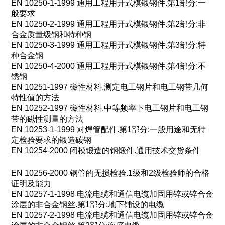
EN 10250-1-1999
通用工程用开式模锻钢件
.
第
1
部分
:
一
般要求
EN 10250-2-1999
通用工程用开式模锻钢件
.
第
2
部分
:
非
合金质量级钢和特种钢
EN 10250-3-1999
通用工程用开式模锻钢件
.
第
3
部分
:
特
种合金钢
EN 10250-4-2000
通用工程用开式模锻钢件
.
第
4
部分
:
不
锈钢
EN 10251-1997
磁性材料
.
测定电工钢片和电工钢带几何
特性值的方法
EN 10252-1997
磁性材料
.
中等频率下电工钢片和电工钢
带的磁性测量的方法
EN 10253-1-1999
对焊管配件
.
第
1
部分
:
一般用途和无特
定检验要求的锻造碳钢
EN 10254-2000
闭模锻造的钢锻件
.
通用技术交货条件
EN 10256-2000
钢管的无损检验
.1
级和
2
级检验师的合格
证明及能力
EN 10257-1-1998
电流电缆和通信电缆加固用锌或锌合金
涂层的非合金钢丝
.
第
1
部分
:
地下铺设的电缆
EN 10257-2-1998
电流电缆和通信电缆加固用锌或锌合金