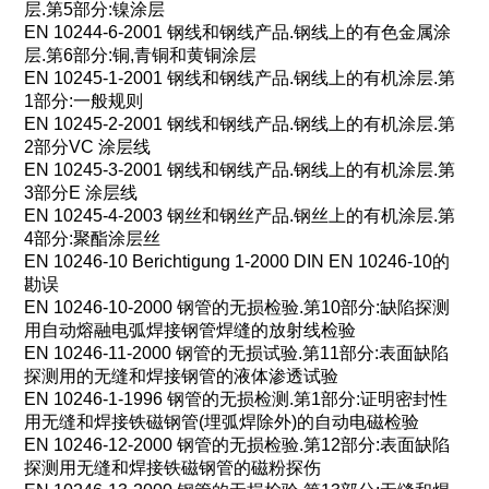
层
.
第
5
部分
:
镍涂层
EN 10244-6-2001
钢线和钢线产品
.
钢线上的有色金属涂
层
.
第
6
部分
:
铜
,
青铜和黄铜涂层
EN 10245-1-2001
钢线和钢线产品
.
钢线上的有机涂层
.
第
1
部分
:
一般规则
EN 10245-2-2001
钢线和钢线产品
.
钢线上的有机涂层
.
第
2
部分
VC
涂层线
EN 10245-3-2001
钢线和钢线产品
.
钢线上的有机涂层
.
第
3
部分
E
涂层线
EN 10245-4-2003
钢丝和钢丝产品
.
钢丝上的有机涂层
.
第
4
部分
:
聚酯涂层丝
EN 10246-10 Berichtigung 1-2000 DIN EN 10246-10
的
勘误
EN 10246-10-2000
钢管的无损检验
.
第
10
部分
:
缺陷探测
用自动熔融电弧焊接钢管焊缝的放射线检验
EN 10246-11-2000
钢管的无损试验
.
第
11
部分
:
表面缺陷
探测用的无缝和焊接钢管的液体渗透试验
EN 10246-1-1996
钢管的无
损
检测
.第1部分:证明密封性
用无缝和焊接铁磁钢管(埋弧焊除外)的自动电磁检验
EN 10246-12-2000 钢管的无损检验.第12部分:表面缺陷
探测用无缝和焊接铁磁钢管的磁粉探伤