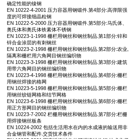
确定性能的镍钢
EN 10222-4-2001
压力容器用钢锻件
.
第
4
部分
:
高弹限强
度的可焊接细晶粒钢
EN 10222-5-2000
压力容器用钢锻件
.
第
5
部分
:
马氏体、
奥氏体和奥氏体铁素体不锈钢
EN 10223-1-1998
栅栏用钢丝和钢丝制品
.
第
1
部分
:
锌和
锌合金涂层的有刺钢丝
EN 10223-2-1998
栅栏用钢丝和钢丝制品
.
第
2
部分
:
农业
,
隔离和栅栏用六角网目钢丝编织物
EN 10223-3-1998
栅栏用钢丝和钢丝制品
.
第
3
部分
:
建筑
用带六角网目的钢丝编织物
EN 10223-4-1998
栅栏用钢丝和钢丝制品
.
第
4
部分
:
栅栏
用钢丝焊接的格网
EN 10223-5-1998
栅栏用钢丝和钢丝制品
.
第
5
部分
:
栅栏
用钢丝铰链网格和结节网格
EN 10223-6-1998
栅栏用钢丝和钢丝制品
.
第
6
部分
:
栅栏
用正方形网目的钢丝编织物
EN 10223-7-2002
栏栅用钢丝和钢丝制品
.
第
7
部分
:
栏栅
用焊接钢丝板条
EN 10224-2002
包括生活用水在内的水成液的输送用非
合金钢管和配件
.
交货技术条件