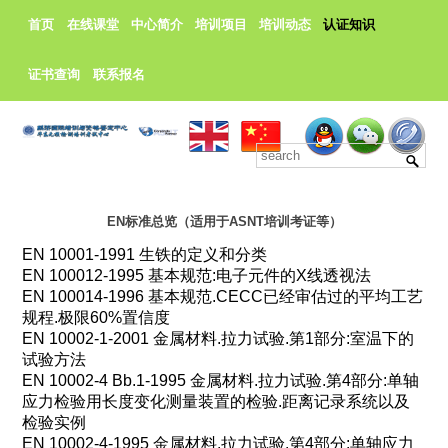
首页
在线课堂
中心简介
培训项目
培训动态
认证知识
证书查询
联系报名
EN标准总览（适用于ASNT培训考证等）
EN 10001-1991
生铁的定义和分类
EN 100012-1995
基本规范
:
电子元件的
X
线透视法
EN 100014-1996
基本规范
.CECC
已经审估过的平均工艺
规程
.
极限
60%
置信度
EN 10002-1-2001
金属材料
.
拉力试验
.
第
1
部分
:
室温下的
试验方法
EN 10002-4 Bb.1-1995
金属材料
.
拉力试验
.
第
4
部分
:
单轴
应力检验用长度变化测量装置的检验
.
距离记录系统以及
检验实例
EN 10002-4-1995
金属材料
.
拉力试验
.
第
4
部分
:
单轴应力