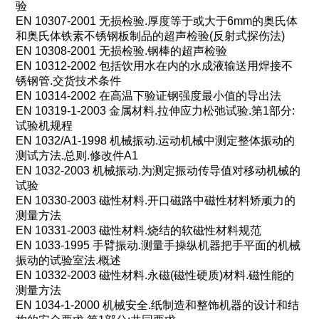
验
EN 10307-2001
无损检验
.
厚度等于或大于
6mm
的奥氏体
和奥氏体铁素不锈钢板制品的超声检验
(
反射式探伤法
)
EN 10308-2001
无损检验
.
钢棒的超声检验
EN 10312-2002
包括饮用水在内的水成液输送用焊接不
锈钢管
.
交货技术条件
EN 10314-2002
在高温下验证钢强度最小值的导出法
EN 10319-1-2003
金属材料
.
拉伸应力松弛试验
.
第
1
部分
:
试验机规程
EN 1032/A1-1998
机械振动
.
运动机械中测定整体振动的
测试方法
.
总则
.
修改件
A1
EN 1032-2003
机械振动
.
为测定振动传导值对移动机械的
试验
EN 10330-2003
磁性材料
.
开口磁路中磁性材料矫顽力的
测量方法
EN 10331-2003
磁性材料
.
烧结的软磁性材料规范
EN 1033-1995
手臂振动
.
测量手操纵机器把手平面的机械
振动的试验室法
.
概述
EN 10332-2003
磁性材料
.
永磁
(
磁性硬质
)
材料
.
磁性能的
测量方法
EN 1034-1-2000
机械安全
.
纸制造和整饰机器的设计和结