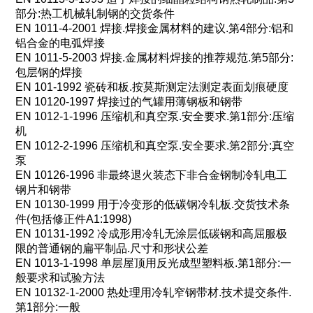
部分
:
热工机械轧制钢的交货条件
EN 1011-4-2001
焊接
.
焊接金属材料的建议
.
第
4
部分
:
铝和
铝合金的电弧焊接
EN 1011-5-2003
焊接
.
金属材料焊接的推荐规范
.
第
5
部分
:
包层钢的焊接
EN 101-1992
瓷砖和板
.
按莫斯测定法测定表面划痕硬度
EN 10120-1997
焊接过的气罐用薄钢板和钢带
EN 1012-1-1996
压缩机和真空泵
.
安全要求
.
第
1
部分
:
压缩
机
EN 1012-2-1996
压缩机和真空泵
.
安全要求
.
第
2
部分
:
真空
泵
EN 10126-1996
非最终退火装态下非合金钢制冷轧电工
钢片和钢带
EN 10130-1999
用于冷变形的低碳钢冷轧板
.
交货技术条
件
(
包括修正件
A1:1998)
EN 10131-1992
冷成形用冷轧无涂层低碳钢和高屈服极
限的普通钢的扁平制品
.
尺寸和形状公差
EN 1013-1-1998
单层屋顶用反光成型塑料板
.
第
1
部分
:
一
般要求和试验方法
EN 10132-1-2000
热处理用冷轧窄钢带材
.
技术提交条件
.
第
1
部分
:
一般