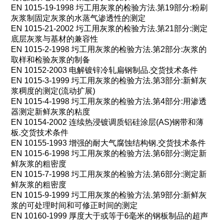
EN 1015-19-1998
圬工用灰浆的检验方法
.
第
19
部分
:
粉刷
灰浆制固定灰浆的水蒸气渗透性的测定
EN 1015-21-2002
圬工用灰浆的检验方法
.
第
21
部分
:
测定
底层灰浆与基材的兼容性
EN 1015-2-1998
圬工用灰浆的检验方法
.
第
2
部分
:
灰浆的
取样和检验灰浆的制备
EN 10152-2003
电解镀锌冷轧扁钢制品
.
交货技术条件
EN 1015-3-1999
圬工用灰浆的检验方法
.
第
3
部分
:
新鲜灰
浆稠度的测定
(
流动扩展
)
EN 1015-4-1998
圬工用灰浆的检验方法
.
第
4
部分
:
用渗透
器测定新鲜灰浆的粘度
EN 10154-2002
连续热浸镀调质铝硅涂层
(AS)
钢带和薄
板
.
交货技术条件
EN 10155-1993
增强的耐大气腐蚀结构钢
.
交货技术条件
EN 1015-6-1998
圬工用灰浆的检验方法
.
第
6
部分
:
测定新
鲜灰浆的粗密度
EN 1015-7-1998
圬工用灰浆的检验方法
.
第
6
部分
:
测定新
鲜灰浆的粗密度
EN 1015-9-1999
圬工用灰浆的检验方法
.
第
9
部分
:
新鲜灰
浆的可处理时间和可修正时间的测定
EN 10160-1999
厚度大于或等于
6
毫米的钢板制品的超声