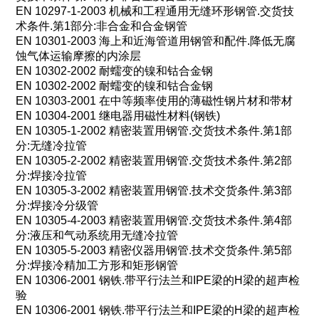
EN 10297-1-2003
机械和工程通用无缝环形钢管
.
交货技
术条件
.
第
1
部分
:
非合金和合金钢管
EN 10301-2003
海上和近海管道用钢管和配件
.
降低无腐
蚀气体运输摩擦的内涂层
EN 10302-2002
耐蠕变的镍和钴合金钢
EN 10302-2002
耐蠕变的镍和钴合金钢
EN 10303-2001
在中等频率使用的薄磁性钢片材和带材
EN 10304-2001
继电器用磁性材料
(
钢铁
)
EN 10305-1-2002
精密装置用钢管
.
交货技术条件
.
第
1
部
分
:
无缝冷拉管
EN 10305-2-2002
精密装置用钢管
.
交货技术条件
.
第
2
部
分
:
焊接冷拉管
EN 10305-3-2002
精密装置用钢管
.
技术交货条件
.
第
3
部
分
:
焊接冷分级管
EN 10305-4-2003
精密装置用钢管
.
交货技术条件
.
第
4
部
分
:
液压和气动系统用无缝冷拉管
EN 10305-5-2003
精密仪器用钢管
.
技术交货条件
.
第
5
部
分
:
焊接冷精加工方形和矩形钢管
EN 10306-2001
钢铁
.
带平行法兰和
IPE
梁的
H
梁的超声检
验
EN 10306-2001
钢铁
.
带平行法兰和
IPE
梁的
H
梁的超声检