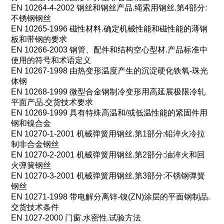
EN 10264-4-2002
钢丝和钢丝产品
.
绳索用钢丝
.
第
4
部分
:
不锈钢钢丝
EN 10265-1996
磁性材料
.
确定机械性能和磁性能的薄钢
板和带钢的要求
EN 10266-2003
钢管、配件和结构空心型材
.
产品标准中
使用的符号和术语定义
EN 10267-1998
由热变形温度产生的沉淀硬化铁氧
-
珠光
体钢
EN 10268-1999
微型合金钢制冷变形用高延展极限冷轧
平面产品
.
交货技术要求
EN 10269-1999
具有特殊高温和
/
或低温性能的紧固件用
钢和镍合金
EN 10270-1-2001
机械弹簧用钢丝
.
第
1
部分
:
铅淬火冷拉
制非合金钢丝
EN 10270-2-2001
机械弹簧用钢丝
.
第
2
部分
:
油淬火和回
火弹簧钢丝
EN 10270-3-2001
机械弹簧用钢丝
.
第
3
部分
:
不锈钢弹簧
钢丝
EN 10271-1998
带电解分离锌
-
镍
(ZN)
涂层的平面钢制品
.
交货技术条件
EN 1027-2000
门窗
.
水密性
.
试验方法