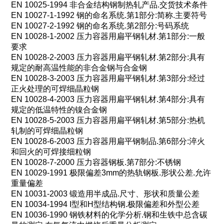
EN 10025-1994
非合金结构钢制热轧产品
.
交货技术条件
EN 10027-1-1992
钢的命名系统
.
第
1
部分
:
简称
.
主要符号
EN 10027-2-1992
钢的命名系统
.
第
2
部分
:
号码系统
EN 10028-1-2002
压力容器用扁平钢轧材
.
第
1
部分
:
一般
要求
EN 10028-2-2003
压力容器用扁平钢轧材
.
第
2
部分
:
具有
规定的耐高温性能的非合金钢与合金钢
EN 10028-3-2003
压力容器用扁平钢轧材
.
第
3
部分
:
经过
正火处理的可焊细晶粒钢
EN 10028-4-2003
压力容器用扁平钢轧材
.
第
4
部分
:
具有
规定的低温特性的镍合金钢
EN 10028-5-2003
压力容器用扁平钢轧材
.
第
5
部分
:
热机
轧制的可焊细晶粒钢
EN 10028-6-2003
压力容器用扁平钢制品
.
第
6
部分
:
淬火
和回火的可焊接细粒钢
EN 10028-7-2000
压力容器钢板
.
第
7
部分
:
不锈钢
EN 10029-1991
极限偏差
3mm
的热轨钢板
.
形状公差
.
允许
重量偏差
EN 10031-2003
锻造用半成品
.
尺寸、形状和质量公差
EN 10034-1994 I
型和
H
型结构钢
.
极限偏差和外型公差
EN 10036-1990
钢铁材料的化学分析
.
钢和生铁中总含碳