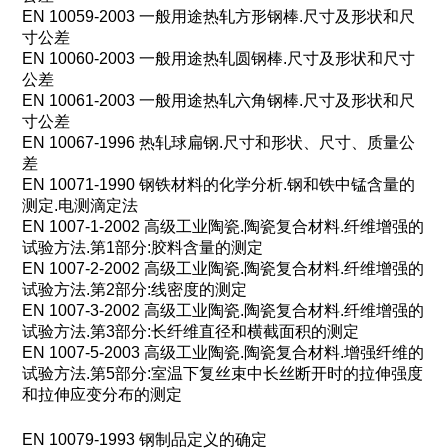
EN 10059-2003
一般用途热轧方形钢棒
.
尺寸及形状和尺
寸公差
EN 10060-2003
一般用途热轧圆钢棒
.
尺寸及形状和尺寸
公差
EN 10061-2003
一般用途热轧六角钢棒
.
尺寸及形状和尺
寸公差
EN 10067-1996
热轧球扁钢
.
尺寸和形状、尺寸、质量公
差
EN 10071-1990
钢铁材料的化学分析
.
钢和铁中锰含量的
测定
.
电测滴定法
EN 1007-1-2002
高级工业陶瓷
.
陶瓷复合材料
.
纤维增强的
试验方法
.
第
1
部分
:
胶料含量的测定
EN 1007-2-2002
高级工业陶瓷
.
陶瓷复合材料
.
纤维增强的
试验方法
.
第
2
部分
:
线密度的测定
EN 1007-3-2002
高级工业陶瓷
.
陶瓷复合材料
.
纤维增强的
试验方法
.
第
3
部分
:
长纤维直径和横截面积的测定
EN 1007-5-2003
高级工业陶瓷
.
陶瓷复合材料
.
增强纤维的
试验方法
.
第
5
部分
:
室温下复丝束中长丝断开时的拉伸强度
和拉伸应变分布的测定
EN 10079-1993
钢制品定义的确定