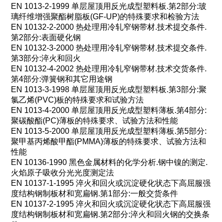
EN 1013-2-1999
单层屋顶用反光成型塑料板
.
第
2
部分
:
玻
璃纤维增强聚酯树脂板
(GF-UP)
的特殊要求和检验方法
EN 10132-2-2000
热处理用冷轧窄钢带材
.
技术提交条件
.
第
2
部分
:
表面硬化钢
EN 10132-3-2000
热处理用冷轧窄钢带材
.
技术提交条件
.
第
3
部分
:
淬火和回火
EN 10132-4-2002
热处理用冷轧窄钢带材
.
技术交货条件
.
第
4
部分
:
弹簧钢和其它用途钢
EN 1013-3-1998
单层屋顶用反光成型塑料板
.
第
3
部分
:
聚
氯乙烯
(PVC)
板的特殊要求和试验方法
EN 1013-4-2000
单层屋顶用反光成型塑料薄板
.
第
4
部分
:
聚碳酸酯
(PC)
薄板的特殊要求、试验方法和性能
EN 1013-5-2000
单层屋顶用反光成型塑料薄板
.
第
5
部分
:
聚甲基丙烯酸甲酯
(PMMA)
薄板的特殊要求、试验方法和
性能
EN 10136-1990
黑色金属材料的化学分析
.
钢中镍的测定
.
火焰原子吸收分光光度测定法
EN 10137-1-1995
淬火和回火或沉淀硬化状态下高屈服强
度结构钢制板材和宽扁钢
.
第
1
部分
:
一般交货条件
EN 10137-2-1995
淬火和回火或沉淀硬化状态下高屈服强
度结构钢制板材和宽扁钢
.
第
2
部分
:
淬火和回火钢的交换条