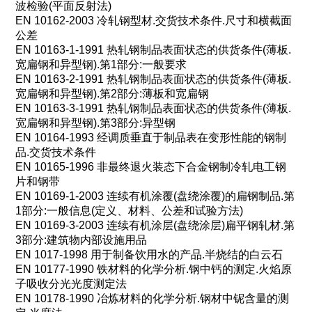
波检验
(
平面反射法
)
EN 10162-2003
冷轧钢型材
.
交货技术条件
.
尺寸和横截面
公差
EN 10163-1-1991
热轧钢制品表面状态的供货条件
(
薄板
.
宽扁钢和异型钢
).
第
1
部分
:
一般要求
EN 10163-2-1991
热轧钢制品表面状态的供货条件
(
薄板
.
宽扁钢和异型钢
).
第
2
部分
:
薄板和宽扁钢
EN 10163-3-1991
热轧钢制品表面状态的供货条件
(
薄板
.
宽扁钢和异型钢
).
第
3
部分
:
异型钢
EN 10164-1993
经调质垂直于制品表在变形性能的钢制
品
.
交货技术条件
EN 10165-1996
非最终退火装态下合金钢制冷轧电工钢
片和钢带
EN 10169-1-2003
连续有机涂覆
(
盘绕涂覆
)
的扁钢制品
.
第
1
部分
:
一般信息
(
定义、材料、公差和试验方法
)
EN 10169-3-2003
连续有机涂层
(
盘绕涂层
)
扁平钢轧材
.
第
3
部分
:
建筑物内部设施用品
EN 1017-1998
用于制备饮用水的产品
.
半烧结的白云石
EN 10177-1990
铁材料的化学分析
.
钢中钙的测定
.
火焰原
子吸收分光光度测定法
EN 10178-1990
冶炼材料的化学分析
.
钢材中铌含量的测