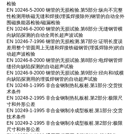
检验
EN 10246-5-2000 钢管的无损检验.第5部分:纵向不完整
性
检测
用铁磁无缝和焊接(埋弧焊接除外)钢管的自动全外
围磁换能器检验/磁漏检验
EN 10246-6-2000 钢管的无损试验.第6部分:无缝钢管横
向缺陷探测的自动全周长超声波试验
EN 10246-7-1996 钢管的无损
检测
.第7部分:证明长度误
差用整个管圆周上无缝和焊接铁磁钢管(埋弧焊除外)的自
动超声波检验
EN 10246-8-2000 钢管的无损试验.第8部分
:
电焊钢管焊
缝径向缺陷探测的自动超声试验
EN 10246-9-2000
钢管的无损试验
.
第
9
部分
:
径向和
/
或横
向缺陷探测用的埋弧焊钢管的自动超声试验
EN 10248-1-1995
非合金钢制热轧板桩
.
第
1
部分
:
交货技
术条件
EN 10248-2-1995
非合金钢制热轧板桩
.
第
2
部分
:
极限尺
寸和外形公差
EN 10249-1-1995
非合金钢制冷成型板桩
.
第
1
部分
:
交货
技术条件
EN 10249-2-1995
非合金钢制冷成型板桩
.
第
2
部分
:
极限
尺寸和外形公差