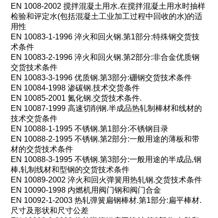
EN 1008-2002
搅拌混凝土用水
.
在搅拌混凝土用水时抽样
检验和评定水
(
包括混凝土工业加工过程中回收的水
)
的适
用性
EN 10083-1-1996
淬火和回火钢
.
第
1
部分
:
特殊钢交货技
术条件
EN 10083-2-1996
淬火和回火钢
.
第
2
部分
:
非合金优质钢
交货技术条件
EN 10083-3-1996
优质钢
.
第
3
部分
:
硼钢交货技术条件
EN 10084-1998
渗碳钢
.
技术交货条件
EN 10085-2001
氮化钢
.
交货技术条件
.
EN 10087-1999
高速切削钢
.
半成品热轧制棒材和线材的
技术交货条件
EN 10088-1-1995
不锈钢
.
第
1
部分
:
不锈钢目录
EN 10088-2-1995
不锈钢
.
第
2
部分
:
一般用途的薄板和带
材的交货技术条件
EN 10088-3-1995
不锈钢
.
第
3
部分
:
一般用途的半成品
,
钢
棒
,
轧制线材和型钢的交货技术条件
EN 10089-2002
淬火和回火弹簧用热轧钢
.
交货技术条件
EN 10090-1998
内燃机用阀门钢和阀门合金
EN 10092-1-2003
热轧弹簧扁钢棒材
.
第
1
部分
:
扁平棒材
.
尺寸及形状和尺寸公差