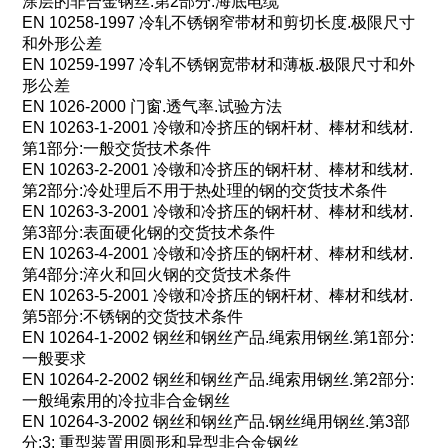
涂层的非合金钢丝
.
第
2
部分
:
海底电缆
EN 10258-1997
冷轧不锈钢窄带材和剪切长度
.
极限尺寸
和外形公差
EN 10259-1997
冷轧不锈钢宽带材和薄板
.
极限尺寸和外
形公差
EN 1026-2000
门窗
.
透气率
.
试验方法
EN 10263-1-2001
冷镦和冷挤压的钢杆材、棒材和线材
.
第
1
部分
:
一般交货技术条件
EN 10263-2-2001
冷镦和冷挤压的钢杆材、棒材和线材
.
第
2
部分
:
冷处理后不用于热处理的钢的交货技术条件
EN 10263-3-2001
冷镦和冷挤压的钢杆材、棒材和线材
.
第
3
部分
:
表面硬化钢的交货技术条件
EN 10263-4-2001
冷镦和冷挤压的钢杆材、棒材和线材
.
第
4
部分
:
淬火和回火钢的交货技术条件
EN 10263-5-2001
冷镦和冷挤压的钢杆材、棒材和线材
.
第
5
部分
:
不锈钢的交货技术条件
EN 10264-1-2002
钢丝和钢丝产品
.
绳索用钢丝
.
第
1
部分
:
一般要求
EN 10264-2-2002
钢丝和钢丝产品
.
绳索用钢丝
.
第
2
部分
:
一般绳索用的冷拉非合金钢丝
EN 10264-3-2002
钢丝和钢丝产品
.
钢丝绳用钢丝
.
第
3
部
分
:3:
重型装置用圆形和异型非合金钢丝