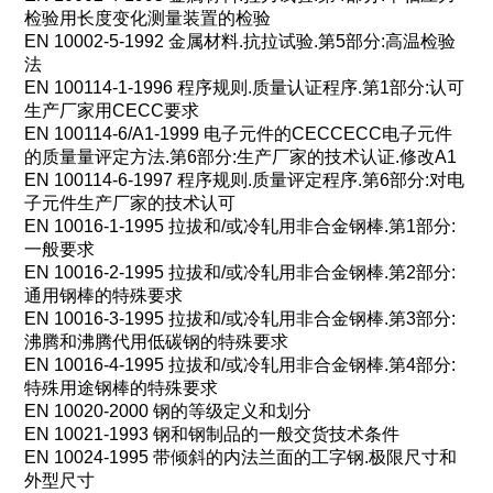
检验用长度变化测量装置的检验
EN 10002-5-1992
金属材料
.
抗拉试
验
.第5部分:高温检验
法
EN 100114-1-1996 程序规则.质量
认证
程序.第1部分:认可
生产厂家用CECC要求
EN 100114-6/A1-1999 电子元件的CECCECC电子元件
的质量量评定方法.第6部分:生产厂家的技术
认证
.修改A1
EN 100114-6-1997 程序规则.质量评定程序.第6部分:对电
子元件生产厂家的技术认可
EN 10016-1-1995 拉拔和/或冷轧用非合金钢棒.第1部分:
一般要求
EN 10016-2-1995
拉拔和
/
或冷轧用非合金钢棒
.
第
2
部分
:
通用钢棒的特殊要求
EN 10016-3-1995
拉拔和
/
或冷轧用非合金钢棒
.
第
3
部分
:
沸腾和沸腾代用低碳钢的特殊要求
EN 10016-4-1995
拉拔和
/
或冷轧用非合金钢棒
.
第
4
部分
:
特殊用途钢棒的特殊要求
EN 10020-2000
钢的等级定义和划分
EN 10021-1993
钢和钢制品的一般交货技术条件
EN 10024-1995
带倾斜的内法兰面的工字钢
.
极限尺寸和
外型尺寸