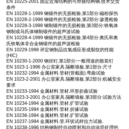
EN 10225-2001
固定近海结构的可焊接结构钢
.
技术交货
条件
EN 10228-1-1999
钢锻件的无损检验
.
第
1
部分
:
磁粉探伤
EN 10228-2-1998
钢锻件的无损检验
.
第
2
部分
:
渗透检验
EN 10228-3-1998
钢制锻件的无损检验
.
第
3
部分
:
铁氧体
钢制或马氏体钢制锻件的超声波试验
EN 10228-4-1999
钢锻件的无损检验
.
第
4
部分
:
奥氏和奥
氏铁氧体非合金钢锻件的超声波检验
EN 10229-1998
评定钢制品抗氢感应形成裂纹的性能
(HIC)
EN 10230-1-2000
钢丝钉
.
第
1
部分
:
一般用途的散装钉
EN 1023-1-1996
办公室家具
.
隔断墙板
.
第
1
部分
:
尺寸
EN 10232-1994
金属材料
.
管材
(
管截面
).
弯曲试验
EN 1023-2-2001
办公室家具
.
隔断墙板
.
第
2
部分
:
机械安全
要求
EN 10233-1994
金属材料
.
管材
.
环形折曲试验
EN 1023-3-2001
办公室家具
.
隔断墙板
.
第
3
部分
:
试验方法
EN 10234-1994
金属材料
.
管材
.
扩管试验
EN 10235-1994
金属材料
.
管材
.
折缘试验
EN 10236-1994
金属材料
.
管材
.
扩管试验
EN 10237-1994
金属材料
.
管
.
环状试样拉力试验
.
EN 10238-1996
结构钢制经自动喷射和自动涂层处理的