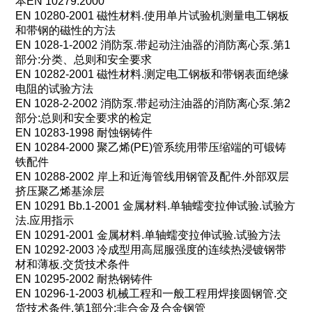
本
EN 10279:2000
EN 10280-2001
磁性材料
.
使用单片试验机测量电工钢板
和带钢的磁性的方法
EN 1028-1-2002
消防泵
.
带起动注油器的消防离心泵
.
第
1
部分
:
分类、总则和安全要求
EN 10282-2001
磁性材料
.
测定电工钢板和带钢表面绝缘
电阻的试验方法
EN 1028-2-2002
消防泵
.
带起动注油器的消防离心泵
.
第
2
部分
:
总则和安全要求的检定
EN 10283-1998
耐蚀钢铸件
EN 10284-2000
聚乙烯
(PE)
管系统用带压缩端的可锻铸
铁配件
EN 10288-2002
岸上和近海管线用钢管及配件
.
外部双层
挤压聚乙烯基涂层
EN 10291 Bb.1-2001
金属材料
.
单轴蠕变拉伸试验
.
试验方
法
.
应用指示
EN 10291-2001
金属材料
.
单轴蠕变拉伸试验
.
试验方法
EN 10292-2003
冷成型用高屈服强度的连续热浸镀钢带
材和薄板
.
交货技术条件
EN 10295-2002
耐热钢铸件
EN 10296-1-2003
机械工程和一般工程用焊接圆钢管
.
交
货技术条件
.
第
1
部分
:
非合金及合金钢管