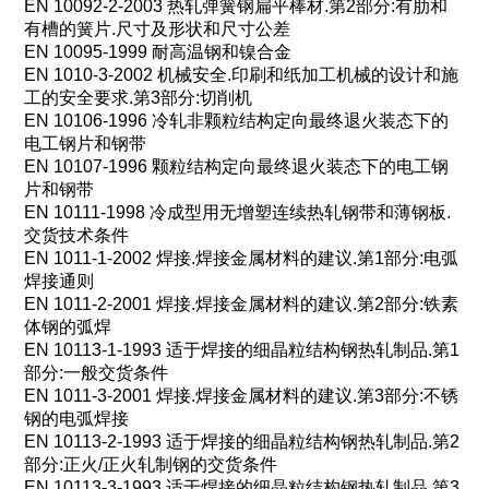
EN 10092-2-2003
热轧弹簧钢扁平棒材
.
第
2
部分
:
有肋和
有槽的簧片
.
尺寸及形状和尺寸公差
EN 10095-1999
耐高温钢和镍合金
EN 1010-3-2002
机械安全
.
印刷和纸加工机械的设计和施
工的安全要求
.
第
3
部分
:
切削机
EN 10106-1996
冷轧非颗粒结构定向最终退火装态下的
电工钢片和钢带
EN 10107-1996
颗粒结构定向最终退火装态下的电工钢
片和钢带
EN 10111-1998
冷成型用无增塑连续热轧钢带和薄钢板
.
交货技术条件
EN 1011-1-2002
焊接
.
焊接金属材料的建议
.
第
1
部分
:
电弧
焊接通则
EN 1011-2-2001
焊接
.
焊接金属材料的建议
.
第
2
部分
:
铁素
体钢的弧焊
EN 10113-1-1993
适于焊接的细晶粒结构钢热轧制品
.
第
1
部分
:
一般交货条件
EN 1011-3-2001
焊接
.
焊接金属材料的建议
.
第
3
部分
:
不锈
钢的电弧焊接
EN 10113-2-1993
适于焊接的细晶粒结构钢热轧制品
.
第
2
部分
:
正火
/
正火轧制钢的交货条件
EN 10113-3-1993
适于焊接的细晶粒结构钢热轧制品
.
第
3