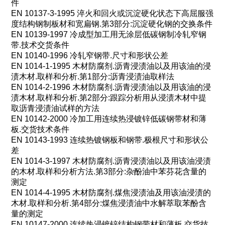
件
EN 10137-3-1995
淬火和回火或沉淀硬化状态下高屈服强
度结构钢制板材和宽扁钢
.
第
3
部分
:
沉淀硬化钢的交换条件
EN 10139-1997
冷成型加工用无涂层低碳钢制冷轧窄钢
带
.
技术交货条件
EN 10140-1996
冷轧窄钢带
.
尺寸和形状公差
EN 1014-1-1995
木材防腐剂
.
沥青浸渍油以及用该油的浸
渍木材
.
取样和分析
.
第
1
部分
:
沥青浸渍油取样法
EN 1014-2-1996
木材防腐剂
.
沥青浸渍油以及用该油的浸
渍木材
.
取样和分析
.
第
2
部分
:
跟踪分析用从浸渍木材中提
取沥青浸渍油试样的方法
EN 10142-2000
冷加工用连续热浸镀锌低碳钢带材和薄
板
.
交货技术条件
EN 10143-1993
连续热镀钢板和钢带
.
极根尺寸和形状公
差
EN 1014-3-1997
木材防腐剂
.
沥青浸渍油以及用该油浸渍
的木材
.
取样和分析方法
.
第
3
部分
:
杂酚油中苯芬花含量的
测定
EN 1014-4-1995
木材防腐剂
.
煤焦浸渍油及用该油浸渍的
木材
.
取样和分析
.
第
4
部分
:
煤焦浸渍油中水解萃取苯酚含
量的测定
EN 10147-2000
连续热浸镀锌结构钢带材和薄板
.
交货技