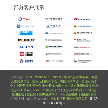
部分客户展示
友情链接：
NDT Database & Journal
|
美国无损检测学会
|
欧盟
无损检测学会
|
国际无损检测学会
|
美国焊接学会
|
美国石油学
会
|
中国无损检测学会
|
特种设备检验协会
|
远东无损检测
|
苏州
无损检测协会
|
ASME中国制造
|
北京无损检测培训
|
中国无损
检测论坛
|
挂证网
|
超声波测厚仪
|
X射线探伤机
|
磁粉探伤仪
© 2016 All rights Reserved |
上海麒济检测科技有限公司
|
苏ICP
备16005800号-2