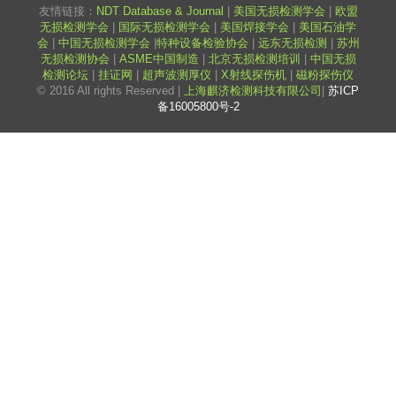
友情链接：
NDT Database & Journal
|
美国无损检测学会
|
欧盟
无损检测学会
|
国际无损检测学会
|
美国焊接学会
|
美国石油学
会
|
中国无损检测学会
|
特种设备检验协会
|
远东无损检测
|
苏州
无损检测协会
|
ASME中国制造
|
北京无损检测培训
|
中国无损
检测论坛
|
挂证网
|
超声波测厚仪
|
X射线探伤机
|
磁粉探伤仪
© 2016 All rights Reserved |
上海麒济检测科技有限公司
|
苏ICP
备16005800号-2