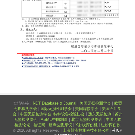
友情链接：
NDT Database & Journal
|
美国无损检测学会
|
欧盟
无损检测学会
|
国际无损检测学会
|
美国焊接学会
|
美国石油学
会
|
中国无损检测学会
|
特种设备检验协会
|
远东无损检测
|
苏州
无损检测协会
|
ASME中国制造
|
北京无损检测培训
|
中国无损
检测论坛
|
挂证网
|
超声波测厚仪
|
X射线探伤机
|
磁粉探伤仪
© 2016 All rights Reserved |
上海麒济检测科技有限公司
|
苏ICP