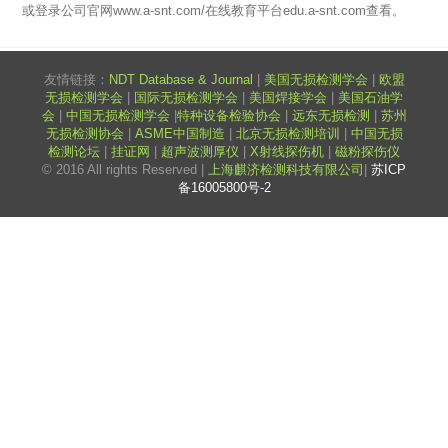
或登录公司官网www.a-snt.com/在线教育平台edu.a-snt.com查看。
友情链接：
NDT Database & Journal
|
美国无损检测学会
|
欧盟
无损检测学会
|
国际无损检测学会
|
美国焊接学会
|
美国石油学
会
|
中国无损检测学会
|
特种设备检验协会
|
远东无损检测
|
苏州
无损检测协会
|
ASME中国制造
|
北京无损检测培训
|
中国无损
检测论坛
|
挂证网
|
超声波测厚仪
|
X射线探伤机
|
磁粉探伤仪
© 2016 All rights Reserved |
上海麒济检测科技有限公司
|
苏ICP
备16005800号-2