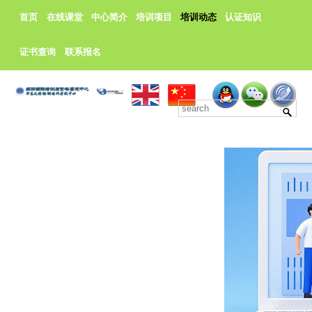
首页
在线课堂
中心简介
培训项目
培训动态
认证知识
证书查询
联系报名