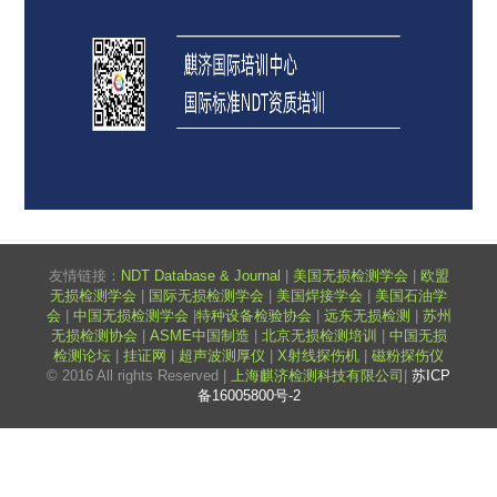
友情链接：
NDT Database & Journal
|
美国无损检测学会
|
欧盟
无损检测学会
|
国际无损检测学会
|
美国焊接学会
|
美国石油学
会
|
中国无损检测学会
|
特种设备检验协会
|
远东无损检测
|
苏州
无损检测协会
|
ASME中国制造
|
北京无损检测培训
|
中国无损
检测论坛
|
挂证网
|
超声波测厚仪
|
X射线探伤机
|
磁粉探伤仪
© 2016 All rights Reserved |
上海麒济检测科技有限公司
|
苏ICP
备16005800号-2