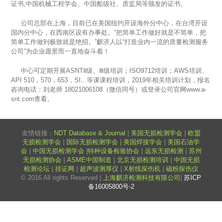
证书
,
中国机械工程学会、中国船级社、质监局等颁发的证书。
公司总部在上海，目前已在美国纽约开设海外分中心，在台湾开设
国内分中心，在西南区设有办事处。“把简单工作做好就是不简单，把
简单工作做到极致就是绝招。”麒济人以“打造业内一流的质量检测服务
公司”为企业愿景而一直地奋斗着！
中心可定期开展
ASNT
Ⅱ级、Ⅲ级培训；
ISO9712
培训；
AWS
培训、
API 510
，
570
，
653
，
SI...
等课课程培训，
2019
年相关培训计划，报名
咨询电话：刘老师
18021006108
（微信同号）或登录公司官网
www.a-
snt.com
查看。
友情链接：
NDT Database & Journal
|
美国无损检测学会
|
欧盟
无损检测学会
|
国际无损检测学会
|
美国焊接学会
|
美国石油学
会
|
中国无损检测学会
|
特种设备检验协会
|
远东无损检测
|
苏州
无损检测协会
|
ASME中国制造
|
北京无损检测培训
|
中国无损
检测论坛
|
挂证网
|
超声波测厚仪
|
X射线探伤机
|
磁粉探伤仪
© 2016 All rights Reserved |
上海麒济检测科技有限公司
|
苏ICP
备16005800号-2