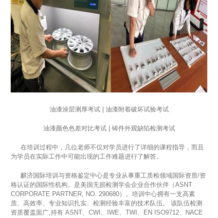
油漆涂层测厚考试 | 油漆附着破坏试验考试
油漆颜色色差对比考试 | 铸件外观缺陷检测考试
在培训过程中，几位老师不仅对学员进行了详细的课程指导，而且
为学员在实际工作中可能出现的工作难题进行了解答。
麒济国际培训与资格鉴定中心是专业从事重工质检领域国际资质
/
资
格认证的国际性机构。是美国无损检测学会企业合作伙伴（
ASNT
CORPORATE PARTNER, NO. 290680
）。培训中心拥有一支高素
质、高效率、专业知识扎实、检测经验丰富的技术队伍。 该队伍检测
资质覆盖面广
,
持有
ASNT
、
CWI
、
IWE
、
TWI
、
EN ISO9712
、
NACE