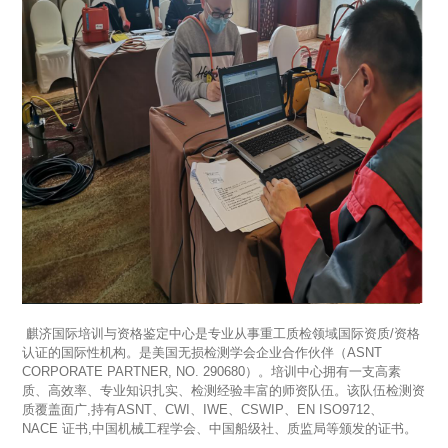
麒济国际培训与资格鉴定中心是专业从事重工质检领域国际资质/资格
认证的国际性机构。是美国无损检测学会企业合作伙伴（
ASNT
CORPORATE PARTNER, NO. 290680
）。培训中心拥有一支高素
质、高效率、专业知识扎实、检测经验丰富的师资队伍。该队伍检测资
质覆盖面广
,
持有
ASNT
、
CWI
、
IWE
、
CSWIP
、
EN ISO9712
、
NACE
证书
,
中国机械工程学会、中国船级社、质监局等颁发的证书。