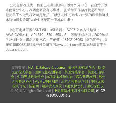
公司总部在上海，目前已在美国纽约开设海外分中心，在台湾开设
东南亚分中心，在西南区设有办事处。“把简单工作做好就是不简单，
把简单工作做到极致就是绝招。”麒济人以“打造业内一流的质量检测
技
术咨询
服务公司”为企业愿景而一直地奋斗着！
中心可定期开展ASNTⅡ级、Ⅲ级培训；
ISO9712
各方法
培训
；
AWS
CWI
培训、
API
510，570，653，SI..
.等课课程培训，
2020
年相
关培训计划，报名咨询电话：王老师：
18702198963
（微信同号）
,
詹
老师15900521652
或登录公司官网
www.a-snt.com
查看
/在线教育平台
edu.a-snt.com
。
友情链接：
NDT Database & Journal
|
美国无损检测学会
|
欧盟
无损检测学会
|
国际无损检测学会
|
美国焊接学会
|
美国石油学
会
|
中国无损检测学会
|
特种设备检验协会
|
远东无损检测
|
苏州
无损检测协会
|
ASME中国制造
|
北京无损检测培训
|
中国无损
检测论坛
|
挂证网
|
超声波测厚仪
|
X射线探伤机
|
磁粉探伤仪
© 2016 All rights Reserved |
上海麒济检测科技有限公司
|
苏ICP
备16005800号-2