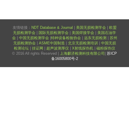
友情链接：
NDT Database & Journal
|
美国无损检测学会
|
欧盟
无损检测学会
|
国际无损检测学会
|
美国焊接学会
|
美国石油学
会
|
中国无损检测学会
|
特种设备检验协会
|
远东无损检测
|
苏州
无损检测协会
|
ASME中国制造
|
北京无损检测培训
|
中国无损
检测论坛
|
挂证网
|
超声波测厚仪
|
X射线探伤机
|
磁粉探伤仪
© 2016 All rights Reserved |
上海麒济检测科技有限公司
|
苏ICP
备16005800号-2