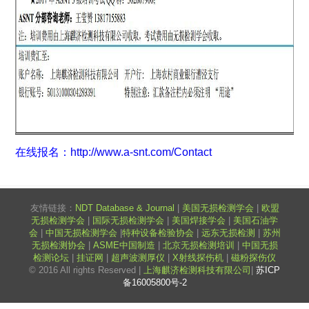
在线报名：
http://www.a-snt.com/Contact
友情链接：
NDT Database & Journal
|
美国无损检测学会
|
欧盟
无损检测学会
|
国际无损检测学会
|
美国焊接学会
|
美国石油学
会
|
中国无损检测学会
|
特种设备检验协会
|
远东无损检测
|
苏州
无损检测协会
|
ASME中国制造
|
北京无损检测培训
|
中国无损
检测论坛
|
挂证网
|
超声波测厚仪
|
X射线探伤机
|
磁粉探伤仪
© 2016 All rights Reserved |
上海麒济检测科技有限公司
|
苏ICP
备16005800号-2