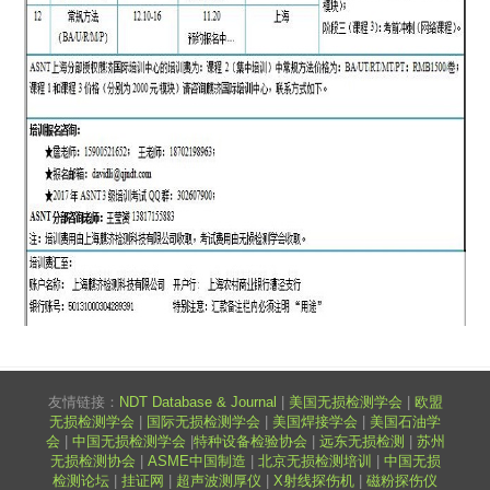
友情链接：
NDT Database & Journal
|
美国无损检测学会
|
欧盟
无损检测学会
|
国际无损检测学会
|
美国焊接学会
|
美国石油学
会
|
中国无损检测学会
|
特种设备检验协会
|
远东无损检测
|
苏州
无损检测协会
|
ASME中国制造
|
北京无损检测培训
|
中国无损
检测论坛
|
挂证网
|
超声波测厚仪
|
X射线探伤机
|
磁粉探伤仪