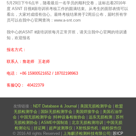
5
月
29
日下午
6
点半，随着最后一名学员的顺利交卷，这标志着
2016
年
度
ASNT
目视Ⅱ级培训班考核工作的圆满结束。从考生的面部表情可以
看出，大家对成绩有信心。最终考核结果将于
2
周后公布，届时所有学
员可以在我中心官网查询：
www.a-snt.com
我中心的
ASNT
Ⅱ级培训班每月正常开班，请关注我中心官网的培训通
知，欢迎报名
报名方式：
联系人：詹老师 王老师
电话： +86 15900521652 / 18702198963
客服QQ： 40422379
友情链接：
NDT Database & Journal
|
美国无损检测学会
|
欧盟
无损检测学会
|
国际无损检测学会
|
美国焊接学会
|
美国石油学
会
|
中国无损检测学会
|
特种设备检验协会
|
远东无损检测
|
苏州
无损检测协会
|
ASME中国制造
|
北京无损检测培训
|
中国无损
检测论坛
|
挂证网
|
超声波测厚仪
|
X射线探伤机
|
磁粉探伤仪
© 2016 All rights Reserved |
上海麒济检测科技有限公司
|
苏ICP