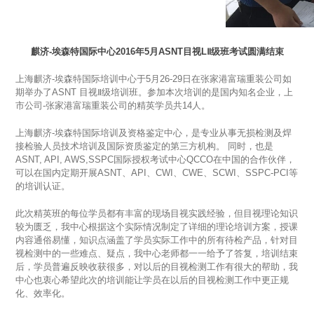
麒济-埃森特国际中心2016年5月ASNT目视LⅡ级班考试圆满结束
上海麒济
-
埃森特国际培训中心于
5
月
26-29
日在张家港富瑞重装公司如
期举办了
ASNT
目视Ⅱ级培训班。参加本次培训的是国内知名企业，上
市公司
-
张家港富瑞重装公司的精英学员共
14
人。
上海麒济
-
埃森特国际培训及资格鉴定中心，是专业从事无损检测及焊
接检验人员技术培训及国际资质鉴定的第三方机构。 同时，也是
ASNT, API, AWS,SSPC
国际授权考试中心
QCCO
在中国的合作伙伴，
可以在国内定期开展
ASNT
、
API
、
CWI
、
CWE
、
SCWI
、
SSPC-PCI
等
的培训认证。
此次精英班的每位学员都有丰富的现场目视实践经验，但目视理论知识
较为匮乏，我中心根据这个实际情况制定了详细的理论培训方案，授课
内容通俗易懂，知识点涵盖了学员实际工作中的所有待检产品，针对目
视检测中的一些难点、疑点，我中心老师都一一给予了答复，培训结束
后，学员普遍反映收获很多，对以后的目视检测工作有很大的帮助，我
中心也衷心希望此次的培训能让学员在以后的目视检测工作中更正规
化、效率化。