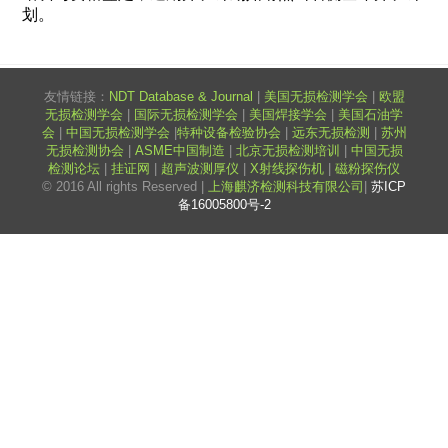
划。
友情链接：
NDT Database & Journal
|
美国无损检测学会
|
欧盟
无损检测学会
|
国际无损检测学会
|
美国焊接学会
|
美国石油学
会
|
中国无损检测学会
|
特种设备检验协会
|
远东无损检测
|
苏州
无损检测协会
|
ASME中国制造
|
北京无损检测培训
|
中国无损
检测论坛
|
挂证网
|
超声波测厚仪
|
X射线探伤机
|
磁粉探伤仪
© 2016 All rights Reserved |
上海麒济检测科技有限公司
|
苏ICP
备16005800号-2