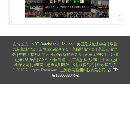
友情链接：
NDT Database & Journal
|
美国无损检测学会
|
欧盟
无损检测学会
|
国际无损检测学会
|
美国焊接学会
|
美国石油学
会
|
中国无损检测学会
|
特种设备检验协会
|
远东无损检测
|
苏州
无损检测协会
|
ASME中国制造
|
北京无损检测培训
|
中国无损
检测论坛
|
挂证网
|
超声波测厚仪
|
X射线探伤机
|
磁粉探伤仪
© 2016 All rights Reserved |
上海麒济检测科技有限公司
|
苏ICP
备16005800号-2