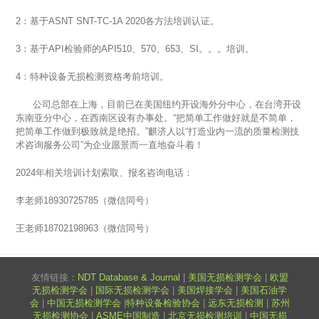
2：基于ASNT SNT-TC-1A 2020各方法培训认证。
3：基于API检验师的API510、570、653、SI。。。培训。
4：特种设备无损检测资格考前培训。
公司总部在上海，目前已在美国纽约开设海外分中心，在台湾开设
东南亚分中心，在西南区设有办事处。“把简单工作做好就是不简单，
把简单工作做到极致就是绝招。”麒济人以“打造业内一流的质量检测技
术咨询服务公司”为企业愿景而一直地奋斗着！
2024年相关培训计划索取、报名咨询电话：
李老师18930725785（微信同号）
王老师18702198963（微信同号）
友情链接：
NDT Database & Journal
|
美国无损检测学会
|
欧盟
无损检测学会
|
国际无损检测学会
|
美国焊接学会
|
美国石油学
会
|
中国无损检测学会
|
特种设备检验协会
|
远东无损检测
|
苏州
无损检测协会
|
ASME中国制造
|
北京无损检测培训
|
中国无损