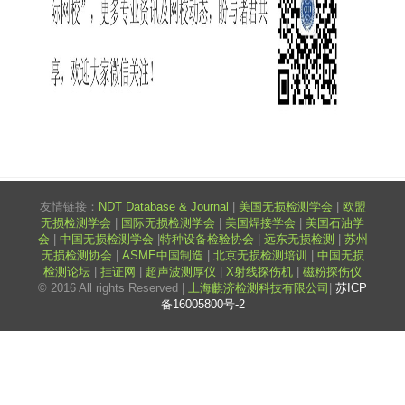
友情链接：
NDT Database & Journal
|
美国无损检测学会
|
欧盟
无损检测学会
|
国际无损检测学会
|
美国焊接学会
|
美国石油学
会
|
中国无损检测学会
|
特种设备检验协会
|
远东无损检测
|
苏州
无损检测协会
|
ASME中国制造
|
北京无损检测培训
|
中国无损
检测论坛
|
挂证网
|
超声波测厚仪
|
X射线探伤机
|
磁粉探伤仪
© 2016 All rights Reserved |
上海麒济检测科技有限公司
|
苏ICP
备16005800号-2