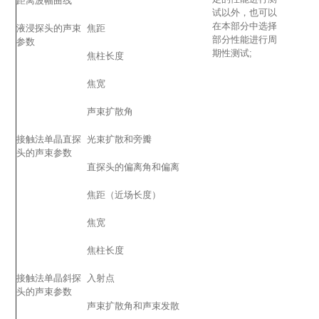
距离波幅曲线
试以外，也可以
在本部分中选择
液浸探头的声束
焦距
部分性能进行周
参数
期性测试;
焦柱长度
焦宽
声束扩散角
接触法单晶直探
光束扩散和旁瓣
头的声束参数
直探头的偏离角和偏离
焦距（近场长度）
焦宽
焦柱长度
接触法单晶斜探
入射点
头的声束参数
声束扩散角和声束发散