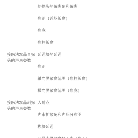
斜探头的偏离角和偏离
焦距（近场长度）
焦宽
焦柱长度
接触法双晶直探
延迟块的延迟
头的声束参数
焦距
轴向灵敏度范围（焦柱长度）
横向灵敏度范围（焦宽）
接触法双晶斜探
入射点
头的声束参数
声束扩散角和声压分布图
楔块延迟