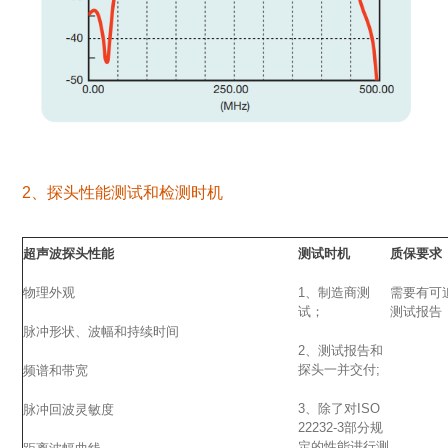
2、探头性能测试和检测时机
超声波探头性能
测试时机
质保要求
物理外观
1、制造商测
需要有可
试；
测试报告
脉冲形状、波幅和持续时间
2、测试报告和
探头一并交付;
频谱和带宽
3、除了对ISO
脉冲回波灵敏度
22232-3部分规
定的性能进行测