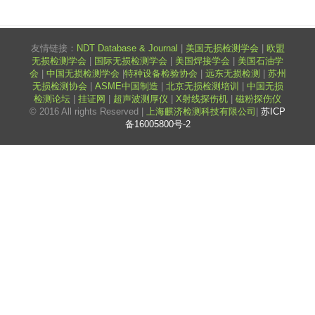
友情链接：
NDT Database & Journal
|
美国无损检测学会
|
欧盟
无损检测学会
|
国际无损检测学会
|
美国焊接学会
|
美国石油学
会
|
中国无损检测学会
|
特种设备检验协会
|
远东无损检测
|
苏州
无损检测协会
|
ASME中国制造
|
北京无损检测培训
|
中国无损
检测论坛
|
挂证网
|
超声波测厚仪
|
X射线探伤机
|
磁粉探伤仪
© 2016 All rights Reserved |
上海麒济检测科技有限公司
|
苏ICP
备16005800号-2