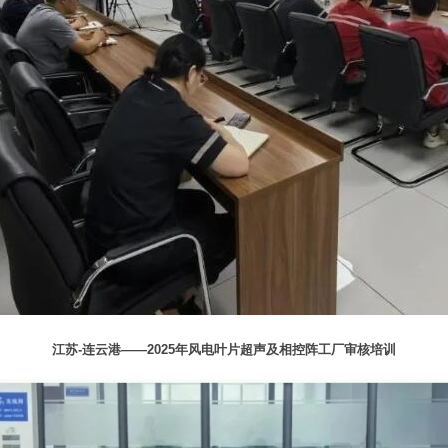
江苏-连云港——2025年风电叶片超声及相控阵工厂审核培训